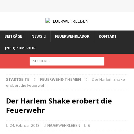
BEITRÄGE
NEWS
FEUERWEHRLABOR
KONTAKT
(NEU) ZUM SHOP
STARTSEITE
FEUERWEHR-THEMEN
Der Harlem Shake
erobert die Feuerwehr
Der Harlem Shake erobert die
Feuerwehr
24. Februar 2013
FEUERWEHRLEBEN
6