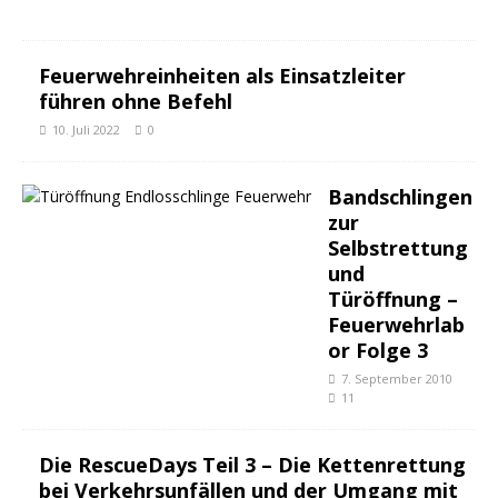
4
Feuerwehreinheiten als Einsatzleiter
führen ohne Befehl
10. Juli 2022
0
Bandschlingen
zur
Selbstrettung
und
Türöffnung –
Feuerwehrlab
or Folge 3
7. September 2010
11
Die RescueDays Teil 3 – Die Kettenrettung
bei Verkehrsunfällen und der Umgang mit