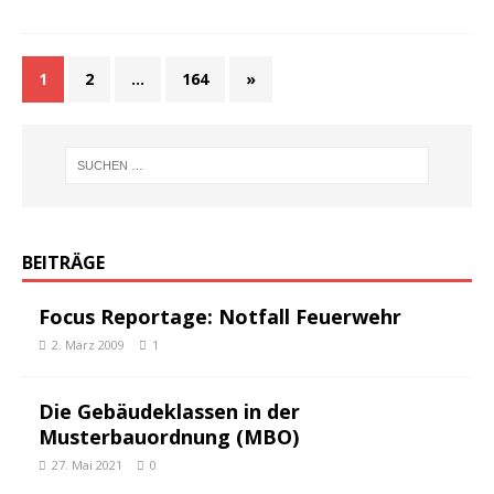
1
2
…
164
»
BEITRÄGE
Focus Reportage: Notfall Feuerwehr
2. März 2009
1
Die Gebäudeklassen in der
Musterbauordnung (MBO)
27. Mai 2021
0