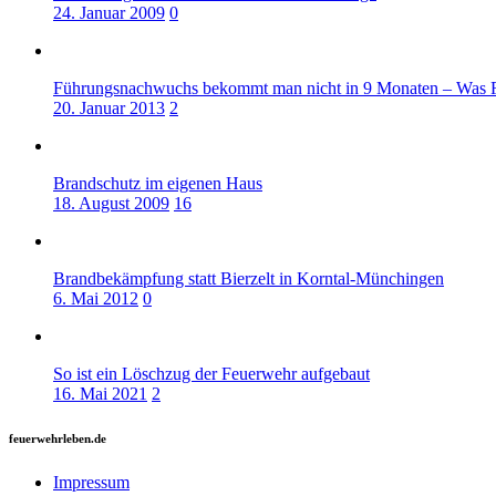
24. Januar 2009
0
Führungsnachwuchs bekommt man nicht in 9 Monaten – Was F
20. Januar 2013
2
Brandschutz im eigenen Haus
18. August 2009
16
Brandbekämpfung statt Bierzelt in Korntal-Münchingen
6. Mai 2012
0
So ist ein Löschzug der Feuerwehr aufgebaut
16. Mai 2021
2
feuerwehrleben.de
Impressum