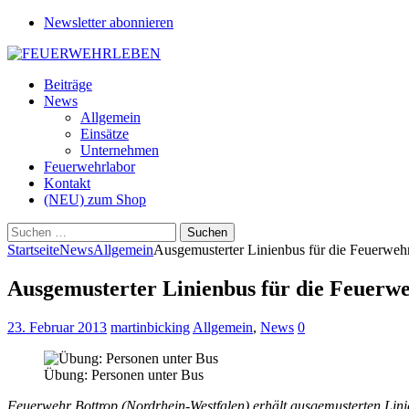
Newsletter abonnieren
Beiträge
News
Allgemein
Einsätze
Unternehmen
Feuerwehrlabor
Kontakt
(NEU) zum Shop
Suchen
nach:
Startseite
News
Allgemein
Ausgemusterter Linienbus für die Feuerweh
Ausgemusterter Linienbus für die Feuerw
23. Februar 2013
martinbicking
Allgemein
,
News
0
Übung: Personen unter Bus
Feuerwehr Bottrop (Nordrhein-Westfalen) erhält ausgemusterten Lin