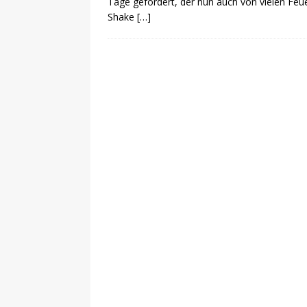
Tage gefördert, der nun auch von vielen Feu
Shake
[…]