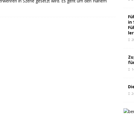
erwehren in Szene gesetzt wird. Es geht um den Harlem
Fü
in
Fü
le
2
Zu
fü
1
Di
2