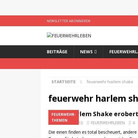
NEWSLETTER ABONNIEREN
BEITRÄGE
NEWS
FEUERWEHRL
STARTSEITE
feuerwehr harlem shake
feuerwehr harlem s
Der Harlem Shake erobert
FEUERWEHR-
THEMEN
24. Februar 2013
FEUERWEHRLEBEN
6
Die einen finden es total bescheuert, andere 