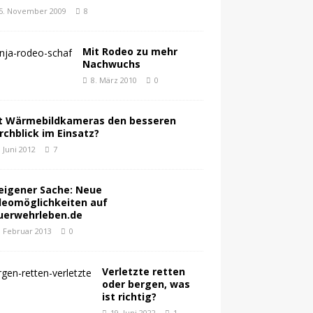
5. November 2009
8
Mit Rodeo zu mehr
Nachwuchs
8. März 2010
0
t Wärmebildkameras den besseren
rchblick im Einsatz?
. Juni 2012
7
 eigener Sache: Neue
deomöglichkeiten auf
uerwehrleben.de
. Februar 2013
0
Verletzte retten
oder bergen, was
ist richtig?
19. Juni 2022
1