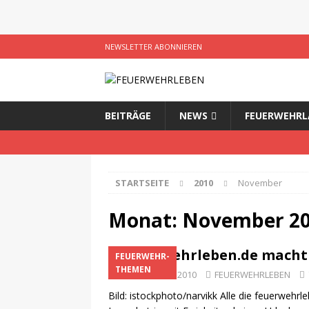
NEWSLETTER ABONNIEREN
BEITRÄGE
NEWS
FEUERWEHRL
STARTSEITE
2010
November
Monat:
November 2
feuerwehrleben.de macht 
FEUERWEHR-
THEMEN
29. November 2010
FEUERWEHRLEBEN
Bild: istockphoto/narvikk Alle die feuerweh