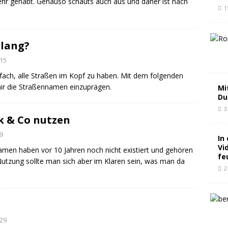
mehr gehabt. Genauso schauts auch aus und daher ist nach
1
 lang?
15
nfach, alle Straßen im Kopf zu haben. Mit dem folgenden
mir die Straßennamen einzuprägen.
Mi
Du
3
k & Co nutzen
9
In
Vi
Namen haben vor 10 Jahren noch nicht existiert und gehören
fe
 Nutzung sollte man sich aber im Klaren sein, was man da
2
29