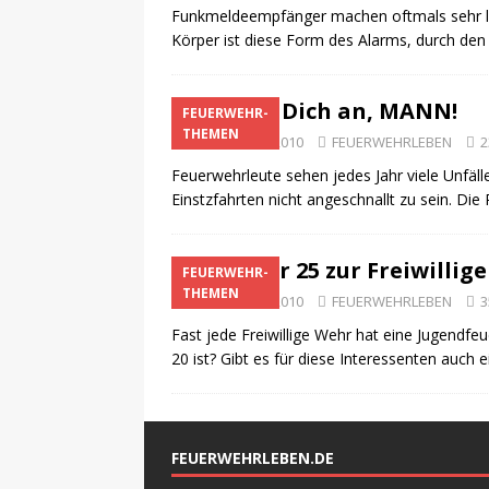
Funkmeldeempfänger machen oftmals sehr lau
Körper ist diese Form des Alarms, durch den 
Schnall Dich an, MANN!
FEUERWEHR-
THEMEN
8. November 2010
FEUERWEHRLEBEN
2
Feuerwehrleute sehen jedes Jahr viele Unfälle
Einstzfahrten nicht angeschnallt zu sein. Die R
Mit über 25 zur Freiwilli
FEUERWEHR-
THEMEN
3. November 2010
FEUERWEHRLEBEN
3
Fast jede Freiwillige Wehr hat eine Jugend
20 ist? Gibt es für diese Interessenten auch
FEUERWEHRLEBEN.DE