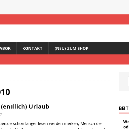
ABOR
KONTAKT
(NEU) ZUM SHOP
010
(endlich) Urlaub
BEI
7
We
rleben.de schon länger lesen werden merken, Mensch der
od