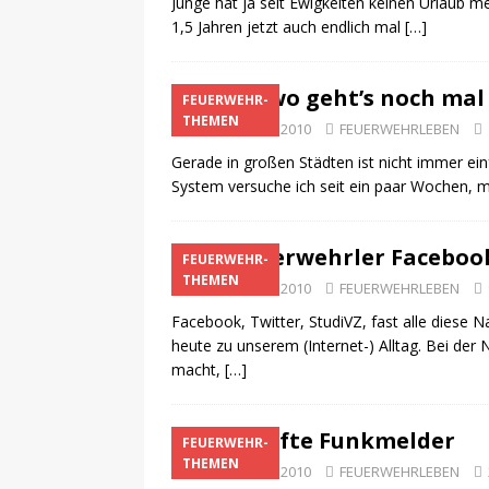
Junge hat ja seit Ewigkeiten keinen Urlaub 
1,5 Jahren jetzt auch endlich mal
[…]
Ähhh, wo geht’s noch mal
FEUERWEHR-
THEMEN
28. November 2010
FEUERWEHRLEBEN
Gerade in großen Städten ist nicht immer ei
System versuche ich seit ein paar Wochen, 
Als Feuerwehrler Faceboo
FEUERWEHR-
THEMEN
21. November 2010
FEUERWEHRLEBEN
Facebook, Twitter, StudiVZ, fast alle diese 
heute zu unserem (Internet-) Alltag. Bei der
macht,
[…]
Der sanfte Funkmelder
FEUERWEHR-
THEMEN
15. November 2010
FEUERWEHRLEBEN