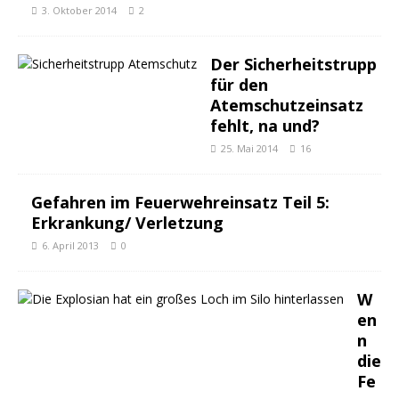
3. Oktober 2014
2
Der Sicherheitstrupp
für den
Atemschutzeinsatz
fehlt, na und?
25. Mai 2014
16
Gefahren im Feuerwehreinsatz Teil 5:
Erkrankung/ Verletzung
6. April 2013
0
W
en
n
die
Fe