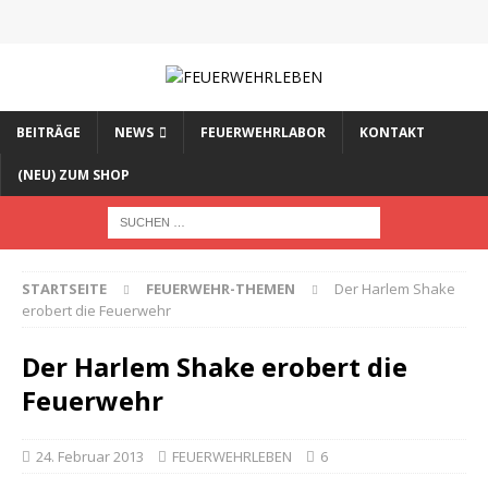
BEITRÄGE
NEWS
FEUERWEHRLABOR
KONTAKT
(NEU) ZUM SHOP
STARTSEITE
FEUERWEHR-THEMEN
Der Harlem Shake
erobert die Feuerwehr
Der Harlem Shake erobert die
Feuerwehr
24. Februar 2013
FEUERWEHRLEBEN
6