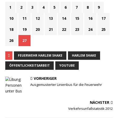
1
2
3
4
5
6
7
8
9
10
11
12
13
14
15
16
17
18
19
20
21
22
23
24
25
26
27
FEUERWEHR HARLEM SHAKE
HARLEM SHAKE
ÖFFENTLICHKEITSARBEIT
YOUTUBE
VORHERIGER
Ausgemusterter Linienbus für die Feuerwehr
NÄCHSTER
Verkehrsunfallstatistik 2012