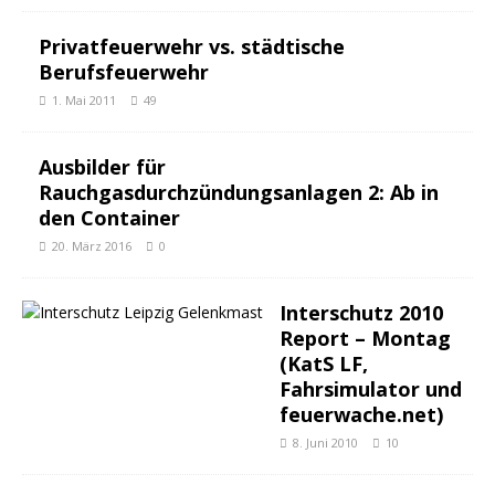
Privatfeuerwehr vs. städtische
Berufsfeuerwehr
1. Mai 2011
49
Ausbilder für
Rauchgasdurchzündungsanlagen 2: Ab in
den Container
20. März 2016
0
Interschutz 2010
Report – Montag
(KatS LF,
Fahrsimulator und
feuerwache.net)
8. Juni 2010
10