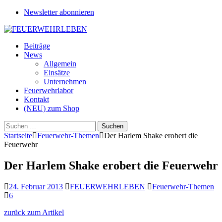
Newsletter abonnieren
Beiträge
News
Allgemein
Einsätze
Unternehmen
Feuerwehrlabor
Kontakt
(NEU) zum Shop
Suchen
nach:
Startseite
Feuerwehr-Themen
Der Harlem Shake erobert die
Feuerwehr
Der Harlem Shake erobert die Feuerwehr
24. Februar 2013
FEUERWEHRLEBEN
Feuerwehr-Themen
6
zurück zum Artikel