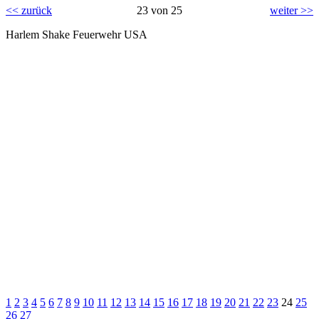
<< zurück
23 von 25
weiter >>
Harlem Shake Feuerwehr USA
1
2
3
4
5
6
7
8
9
10
11
12
13
14
15
16
17
18
19
20
21
22
23
24
25
26
27