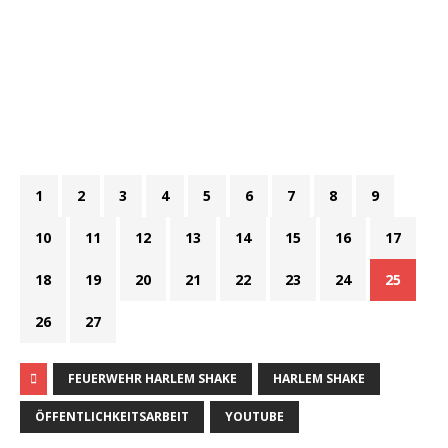
1
2
3
4
5
6
7
8
9
10
11
12
13
14
15
16
17
18
19
20
21
22
23
24
25
26
27
FEUERWEHR HARLEM SHAKE
HARLEM SHAKE
ÖFFENTLICHKEITSARBEIT
YOUTUBE