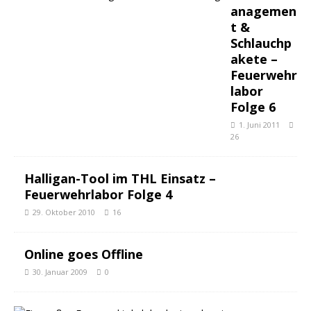
anagemen
t &
Schlauchp
akete –
Feuerwehr
labor
Folge 6
1. Juni 2011
26
Halligan-Tool im THL Einsatz –
Feuerwehrlabor Folge 4
29. Oktober 2010
16
Online goes Offline
30. Januar 2009
0