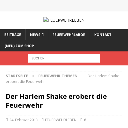
BEITRÄGE
NEWS
FEUERWEHRLABOR
KONTAKT
(NEU) ZUM SHOP
STARTSEITE
FEUERWEHR-THEMEN
Der Harlem Shake
erobert die Feuerwehr
Der Harlem Shake erobert die
Feuerwehr
24. Februar 2013
FEUERWEHRLEBEN
6