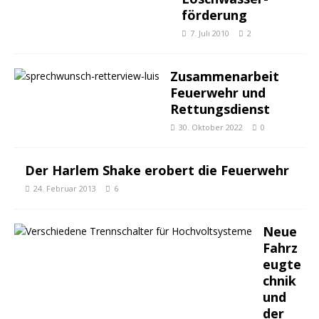
förderung
7. Juli 2010
2
Zusammenarbeit
Feuerwehr und
Rettungsdienst
30. Oktober 2022
0
Der Harlem Shake erobert die Feuerwehr
24. Februar 2013
6
Neue
Fahrz
eugte
chnik
und
der