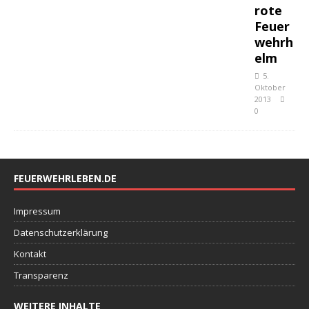
rote
Feuer
wehrh
elm
5.
Oktober
2013
0
FEUERWEHRLEBEN.DE
Impressum
Datenschutzerklärung
Kontakt
Transparenz
WEITERE INHALTE