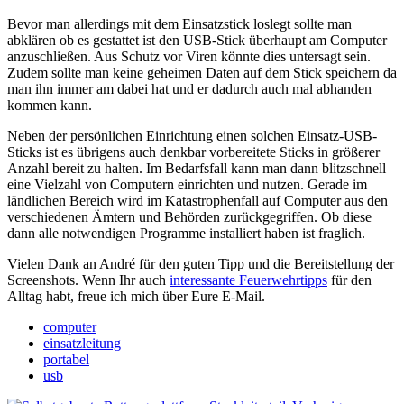
Bevor man allerdings mit dem Einsatzstick loslegt sollte man
abklären ob es gestattet ist den USB-Stick überhaupt am Computer
anzuschließen. Aus Schutz vor Viren könnte dies untersagt sein.
Zudem sollte man keine geheimen Daten auf dem Stick speichern da
man ihn immer am dabei hat und er dadurch auch mal abhanden
kommen kann.
Neben der persönlichen Einrichtung einen solchen Einsatz-USB-
Sticks ist es übrigens auch denkbar vorbereitete Sticks in größerer
Anzahl bereit zu halten. Im Bedarfsfall kann man dann blitzschnell
eine Vielzahl von Computern einrichten und nutzen. Gerade im
ländlichen Bereich wird im Katastrophenfall auf Computer aus den
verschiedenen Ämtern und Behörden zurückgegriffen. Ob diese
dann alle notwendigen Programme installiert haben ist fraglich.
Vielen Dank an André für den guten Tipp und die Bereitstellung der
Screenshots. Wenn Ihr auch
interessante Feuerwehrtipps
für den
Alltag habt, freue ich mich über Eure E-Mail.
computer
einsatzleitung
portabel
usb