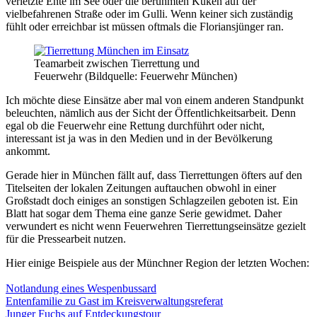
verletzte Ente im See oder die berühmten Küken auf der
vielbefahrenen Straße oder im Gulli. Wenn keiner sich zuständig
fühlt oder erreichbar ist müssen oftmals die Floriansjünger ran.
Teamarbeit zwischen Tierrettung und
Feuerwehr (Bildquelle: Feuerwehr München)
Ich möchte diese Einsätze aber mal von einem anderen Standpunkt
beleuchten, nämlich aus der Sicht der Öffentlichkeitsarbeit. Denn
egal ob die Feuerwehr eine Rettung durchführt oder nicht,
interessant ist ja was in den Medien und in der Bevölkerung
ankommt.
Gerade hier in München fällt auf, dass Tierrettungen öfters auf den
Titelseiten der lokalen Zeitungen auftauchen obwohl in einer
Großstadt doch einiges an sonstigen Schlagzeilen geboten ist. Ein
Blatt hat sogar dem Thema eine ganze Serie gewidmet. Daher
verwundert es nicht wenn Feuerwehren Tierrettungseinsätze gezielt
für die Pressearbeit nutzen.
Hier einige Beispiele aus der Münchner Region der letzten Wochen:
Notlandung eines Wespenbussard
Entenfamilie zu Gast im Kreisverwaltungsreferat
Junger Fuchs auf Entdeckungstour