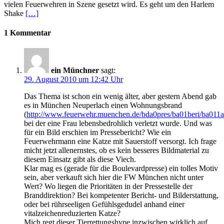
vielen Feuerwehren in Szene gesetzt wird. Es geht um den Harlem
Shake
[…]
1 Kommentar
ein Münchner
sagt:
29. August 2010 um 12:42 Uhr
Das Thema ist schon ein wenig älter, aber gestern Abend gab
es in München Neuperlach einen Wohnungsbrand
(
http://www.feuerwehr.muenchen.de/bda0pres/ba01beri/ba011a
bei der eine Frau lebensbedrohlich verletzt wurde. Und was
für ein Bild erschien im Pressebericht? Wie ein
Feuerwehrmann eine Katze mit Sauerstoff versorgt. Ich frage
micht jetzt allenernstes, ob es kein besseres Bildmaterial zu
diesem Einsatz gibt als diese Viech.
Klar mag es (gerade für die Boulevardpresse) ein tolles Motiv
sein, aber verkauft sich hier die FW München nicht unter
Wert? Wo liegen die Prioritäten in der Pressestelle der
Branddirektion? Bei kompetenter Bericht- und Bilderstattung,
oder bei rührseeligen Gefühlsgedudel anhand einer
vitalzeichenreduzierten Katze?
Mich regt dieser Tierrettungshype inzwischen wirklich auf.