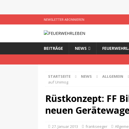
NEWSLETTER ABONNIEREN
BEITRÄGE
NEWS
FEUERWEHRL
STARTSEITE
NEWS
ALLGEMEIN
auf Unimog
Rüstkonzept: FF Bi
neuen Gerätewage
27. Januar 2013
frankseeger
Allgeme