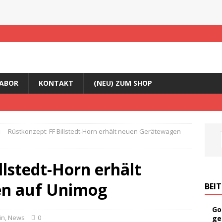
ABOR
KONTAKT
(NEU) ZUM SHOP
Rüstkonzept: FF Billstedt-Horn erhält neuen Gerätewagen
llstedt-Horn erhält
n auf Unimog
BEI
Go
in
,
News
0
ge