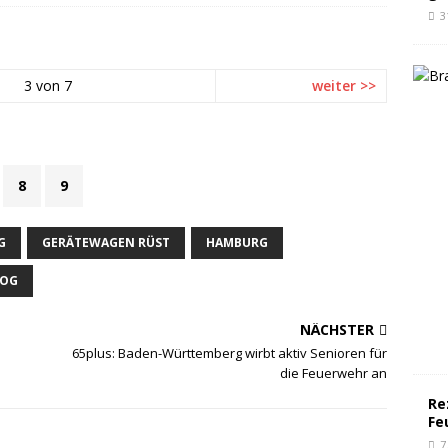
3
3 von 7
weiter >>
8
9
G
GERÄTEWAGEN RÜST
HAMBURG
MOG
NÄCHSTER
65plus: Baden-Württemberg wirbt aktiv Senioren für
die Feuerwehr an
Re
Fe
7