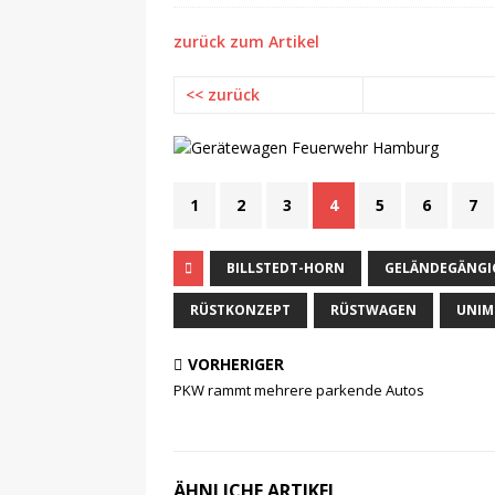
zurück zum Artikel
<< zurück
1
2
3
4
5
6
7
BILLSTEDT-HORN
GELÄNDEGÄNGI
RÜSTKONZEPT
RÜSTWAGEN
UNI
VORHERIGER
PKW rammt mehrere parkende Autos
ÄHNLICHE ARTIKEL