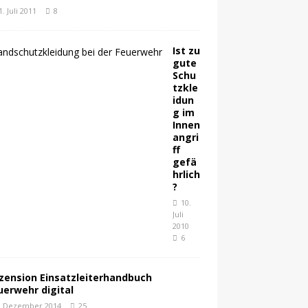
1. Juli 2011
8
Ist zu
gute
Schu
tzkle
idun
g im
Innen
angri
ff
gefä
hrlich
?
10.
Juli
2010
6
zension Einsatzleiterhandbuch
uerwehr digital
. Dezember 2014
25