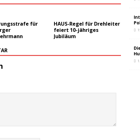
In
Po
ungsstrafe für
HAUS-Regel für Drehleiter
rger
feiert 10-jähriges
1
wehrmann
Jubiläum
Di
TAR
Hu
1
n