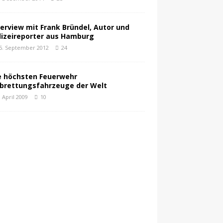
terview mit Frank Bründel, Autor und
lizeireporter aus Hamburg
5. September 2012
24
e höchsten Feuerwehr
brettungsfahrzeuge der Welt
. April 2009
10