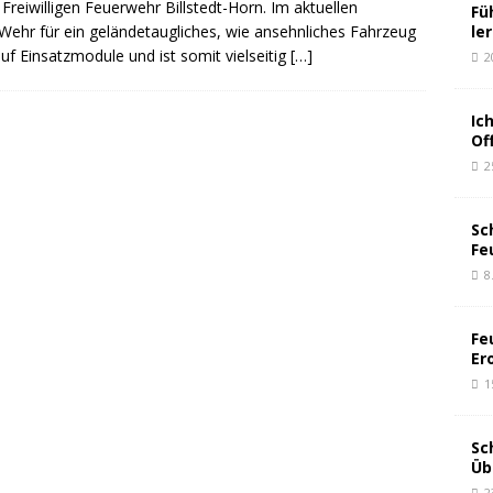
reiwilligen Feuerwehr Billstedt-Horn. Im aktuellen
Fü
le
ehr für ein geländetaugliches, wie ansehnliches Fahrzeug
f Einsatzmodule und ist somit vielseitig
[…]
2
Ic
Of
2
Sc
Fe
8
Fe
Er
1
Sc
Üb
2