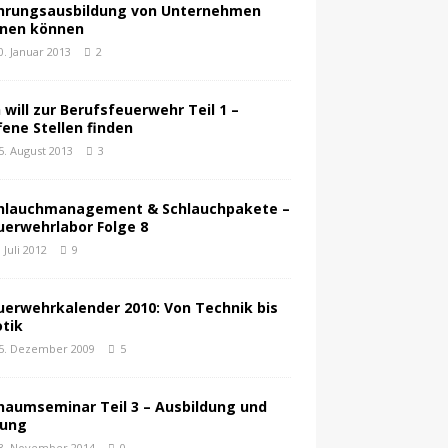
hrungsausbildung von Unternehmen
rnen können
0. Januar 2013
2
h will zur Berufsfeuerwehr Teil 1 –
fene Stellen finden
5. August 2013
3
hlauchmanagement & Schlauchpakete –
uerwehrlabor Folge 8
. Juli 2012
9
uerwehrkalender 2010: Von Technik bis
otik
5. Dezember 2009
5
haumseminar Teil 3 – Ausbildung und
ung
3. November 2014
0