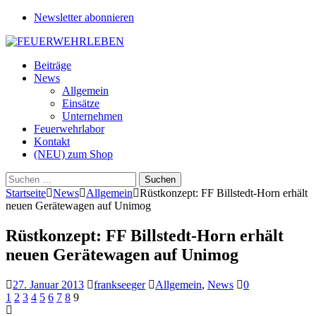
Newsletter abonnieren
Beiträge
News
Allgemein
Einsätze
Unternehmen
Feuerwehrlabor
Kontakt
(NEU) zum Shop
Suchen
nach:
Startseite
News
Allgemein
Rüstkonzept: FF Billstedt-Horn erhält
neuen Gerätewagen auf Unimog
Rüstkonzept: FF Billstedt-Horn erhält
neuen Gerätewagen auf Unimog
27. Januar 2013
frankseeger
Allgemein
,
News
0
1
2
3
4
5
6
7
8
9