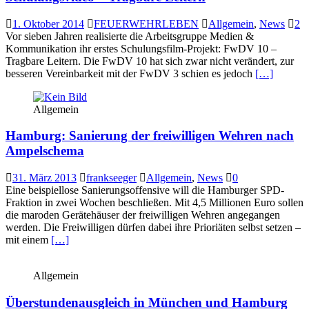
1. Oktober 2014
FEUERWEHRLEBEN
Allgemein
,
News
2
Vor sieben Jahren realisierte die Arbeitsgruppe Medien &
Kommunikation ihr erstes Schulungsfilm-Projekt: FwDV 10 –
Tragbare Leitern. Die FwDV 10 hat sich zwar nicht verändert, zur
besseren Vereinbarkeit mit der FwDV 3 schien es jedoch
[…]
Allgemein
Hamburg: Sanierung der freiwilligen Wehren nach
Ampelschema
31. März 2013
frankseeger
Allgemein
,
News
0
Eine beispiellose Sanierungsoffensive will die Hamburger SPD-
Fraktion in zwei Wochen beschließen. Mit 4,5 Millionen Euro sollen
die maroden Gerätehäuser der freiwilligen Wehren angegangen
werden. Die Freiwilligen dürfen dabei ihre Prioriäten selbst setzen –
mit einem
[…]
Allgemein
Überstundenausgleich in München und Hamburg