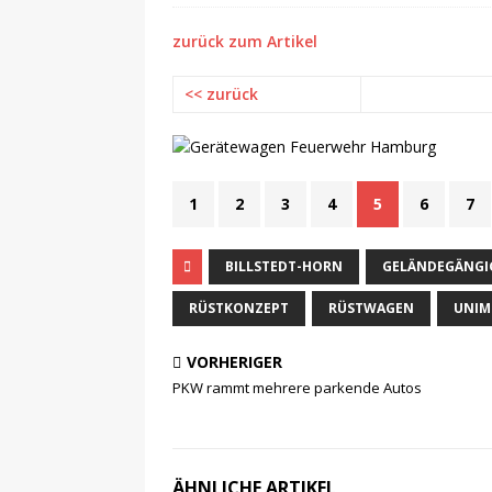
zurück zum Artikel
<< zurück
1
2
3
4
5
6
7
BILLSTEDT-HORN
GELÄNDEGÄNGI
RÜSTKONZEPT
RÜSTWAGEN
UNI
VORHERIGER
PKW rammt mehrere parkende Autos
ÄHNLICHE ARTIKEL