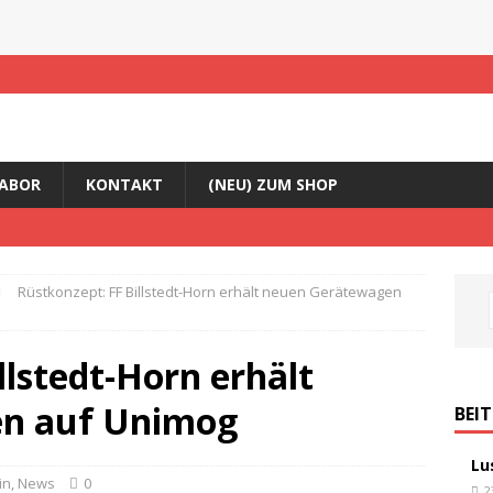
ABOR
KONTAKT
(NEU) ZUM SHOP
Rüstkonzept: FF Billstedt-Horn erhält neuen Gerätewagen
llstedt-Horn erhält
n auf Unimog
BEI
Lu
in
,
News
0
2