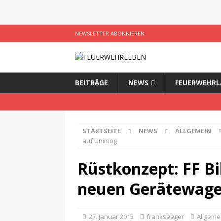
NEWSLETTER ABONNIEREN
BEITRÄGE
NEWS
FEUERWEHRL
STARTSEITE
NEWS
ALLGEMEIN
auf Unimog
Rüstkonzept: FF Bi
neuen Gerätewage
27. Januar 2013
frankseeger
Allgeme