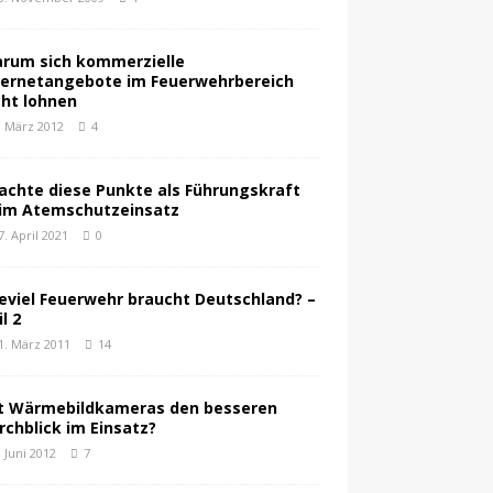
rum sich kommerzielle
ternetangebote im Feuerwehrbereich
cht lohnen
. März 2012
4
achte diese Punkte als Führungskraft
im Atemschutzeinsatz
7. April 2021
0
eviel Feuerwehr braucht Deutschland? –
l 2
1. März 2011
14
t Wärmebildkameras den besseren
rchblick im Einsatz?
. Juni 2012
7