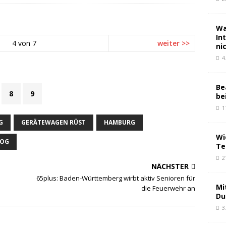
Wa
In
4 von 7
weiter >>
ni
4
Be
8
9
be
1
G
GERÄTEWAGEN RÜST
HAMBURG
Wi
MOG
Tei
2
NÄCHSTER
65plus: Baden-Württemberg wirbt aktiv Senioren für
Mi
die Feuerwehr an
Du
3