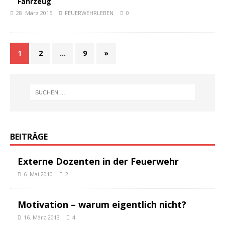
Fahrzeug
28. März 2015
FEUERWEHRLEBEN
0
1
2
…
9
»
BEITRÄGE
Externe Dozenten in der Feuerwehr
6. Mai 2010
2
Motivation – warum eigentlich nicht?
16. März 2013
4