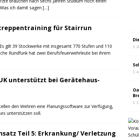
 Ärzte brauchen nach sechs Jahren Studium noch einen
 Was ich damit sagen
[…]
treppentraining für Stairrun
Di
n. Es gilt 39 Stockwerke mit insgesamt 770 Stufen und 110
2
he Rundfunk hat zwei Berufsfeuerwehrleute bei ihrem
So
4
K unterstützt bei Gerätehaus-
Oa
Br
3
tellen den Wehren eine Planungssoftware zur Verfügung,
s unterstützen soll.
satz Teil 5: Erkrankung/ Verletzung