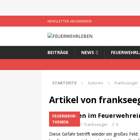
NEWSLETTER ABONNIEREN
BEITRÄGE
NEWS
FEUERWEHRL
STARTSEITE
Autoren
frankseeger
Artikel von
franksee
Gefahren im Feuerwehreins
FEUERWEHR-
THEMEN
12. Mai 2013
frankseeger
9
Diese Gefahr betrifft wieder ein großes Feld