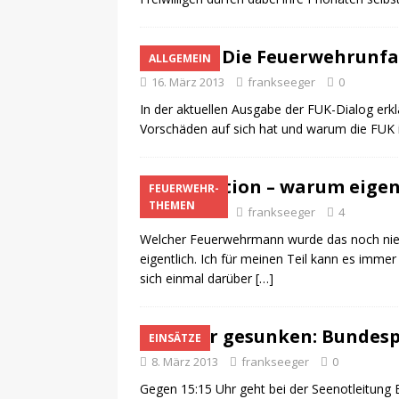
Die Feuerwehrunfa
ALLGEMEIN
16. März 2013
frankseeger
0
In der aktuellen Ausgabe der FUK-Dialog erk
Vorschäden auf sich hat und warum die FUK i
Motivation – warum eigen
FEUERWEHR-
THEMEN
16. März 2013
frankseeger
4
Welcher Feuerwehrmann wurde das noch nie g
eigentlich. Ich für meinen Teil kann es immer
sich einmal darüber
[…]
Kutter gesunken: Bundesp
EINSÄTZE
8. März 2013
frankseeger
0
Gegen 15:15 Uhr geht bei der Seenotleitung 