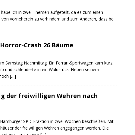
habe ich in zwei Themen aufgeteilt, da es zum einen
g von vorneherein zu verhindern und zum Anderen, dass bei
i Horror-Crash 26 Bäume
h am Samstag Nachmittag. Ein Ferrari-Sportwagen kam kurz
ab und schleuderte in ein Waldstück. Neben seinem
 noch
[…]
g der freiwilligen Wehren nach
die Hamburger SPD-Fraktion in zwei Wochen beschließen. Mit
ehäuser der freiwilligen Wehren angegangen werden. Die
bst setzen – mit einem
[…]