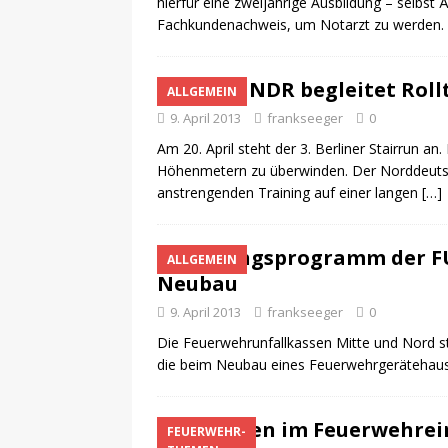
hierfür eine zweijährige Ausbildung – selbst
Fachkundenachweis, um Notarzt zu werden.
NDR begleitet Roll
ALLGEMEIN
9. April 2013
frankseeger
0
Am 20. April steht der 3. Berliner Stairrun a
Höhenmetern zu überwinden. Der Norddeutsc
anstrengenden Training auf einer langen
[…]
Planungsprogramm der FU
ALLGEMEIN
Neubau
9. April 2013
frankseeger
0
Die Feuerwehrunfallkassen Mitte und Nord s
die beim Neubau eines Feuerwehrgerätehause
Gefahren im Feuerwehrein
FEUERWEHR-