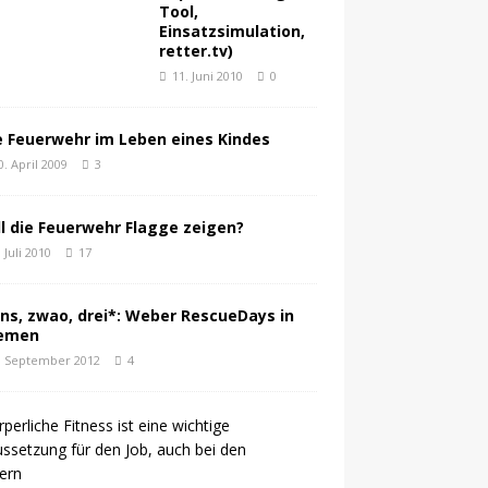
Tool,
Einsatzsimulation,
retter.tv)
11. Juni 2010
0
e Feuerwehr im Leben eines Kindes
0. April 2009
3
ll die Feuerwehr Flagge zeigen?
. Juli 2010
17
ns, zwao, drei*: Weber RescueDays in
emen
. September 2012
4
V
o
n
d