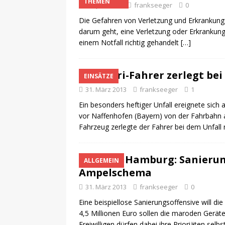
THEMEN
6. April 2013
frankseeger
0
Die Gefahren von Verletzung und Erkrankung 
darum geht, eine Verletzung oder Erkrankun
einem Notfall richtig gehandelt
[…]
Ferrari-Fahrer zerlegt be
EINSÄTZE
31. März 2013
frankseeger
1
Ein besonders heftiger Unfall ereignete sic
vor Naffenhofen (Bayern) von der Fahrbahn 
Fahrzeug zerlegte der Fahrer bei dem Unfall
Hamburg: Sanierun
ALLGEMEIN
Ampelschema
31. März 2013
frankseeger
0
Eine beispiellose Sanierungsoffensive will 
4,5 Millionen Euro sollen die maroden Gerät
Freiwilligen dürfen dabei ihre Prioriäten sel