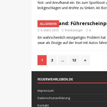
Not- und Anrufkanal ein. Ein zum Sportboot
leckgeschlagen und drohte zu Sinken. An Bo
Helgoland: Führerscheinp
ALLGEMEIN
4. März 2013
frankseeger
4
Ein wahrscheinlich einzigartiges Problem hat
zwar als Einzige auf der Insel mit Autos fahr
1
2
…
12
»
FEUERWEHRLEBEN.DE
Impressum
Datenschutzerklärung
Kontakt