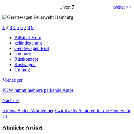
1 von 7
weiter >>
1
2
3
4
5
6
7
8
9
Billstedt-Horn
geländegängig
Gerätewagen Rüst
hamburg
Rüstkonzept
Rüstwagen
Unimog
Vorheriger
PKW rammt mehrere parkende Autos
Nächster
65plus: Baden-Württemberg wirbt aktiv Senioren für die Feuerwehr
an
Ähnliche Artikel