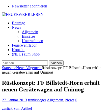
Newsletter abonnieren
Beiträge
News
Allgemein
Einsätze
Unternehmen
Feuerwehrlabor
Kontakt
(NEU) zum Shop
Suchen
nach:
Startseite
News
Allgemein
Rüstkonzept: FF Billstedt-Horn erhält
neuen Gerätewagen auf Unimog
Rüstkonzept: FF Billstedt-Horn erhält
neuen Gerätewagen auf Unimog
27. Januar 2013
frankseeger
Allgemein
,
News
0
zurück zum Artikel