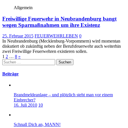
Allgemein
Freiwillige Feuerwehr in Neubrandenburg bangt
wegen Sparmaßnahmen um ihre Existenz
25. Februar 2015
FEUERWEHRLEBEN
0
In Neubrandenburg (Mecklenburg-Vorpommern) wird momentan
diskutiert ob zukünftig neben der Berufsfeuerwehr auch weiterhin
zwei Freiwillige Feuerwehren existieren sollen.
Seitennummerierung
1
2
…
8
»
Suchen
der
nach:
Beiträge
Beiträge
Brandmeldeanlage – und plötzlich steht man vor einem
Einbrecher?
16. Juli 2010
10
Schnall Dich an, MANN!