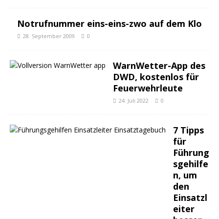
Notrufnummer eins-eins-zwo auf dem Klo
28. September 2009
0
WarnWetter-App des
DWD, kostenlos für
Feuerwehrleute
24. Juli 2022
0
7 Tipps
für
Führung
sgehilfe
n, um
den
Einsatzl
eiter