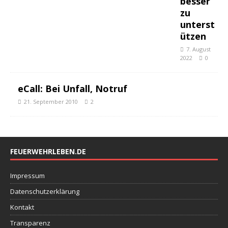
besser
zu
unterst
ützen
7. August
2022
0
eCall: Bei Unfall, Notruf
21. September 2010
2
FEUERWEHRLEBEN.DE
Impressum
Datenschutzerklärung
Kontakt
Transparenz