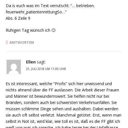
Da is euch was im Text verrutscht: “… betrieben.
feuerwehr_patientenrettungSo…”
Abs. 6 Zeile 9
Ruhigen Tag wünsch ich 🙂
ANTWORTEN
Ellen
sagt:
25. JULI 2018 UM 11:09 UHR
Es ist interessant, welche “Profis” sich hier unwissend und
nichts ahnend über die FF auslassen. Die Arbeit dieser Frauen
und Männer ist bewundernswert. Sie helfen nicht nur bei
Bränden, sondern auch bei schwersten Verkehrsunfällen. Sie
müssen schlimme Dinge sehen und aushalten. Dabei werden
sie auch oft selbst verletzt. Manchmal getötet. Erst, wenn man
selbst in Not ist, wird klar, wie toll es ist, daß es die FF gibt ich
weiß von was ich spreche, ich habe lange bei der Unfallkasse