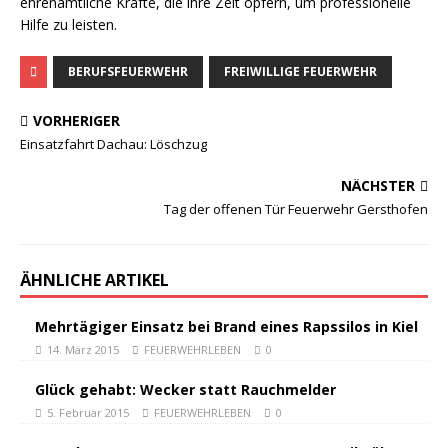
ehrenamtliche Kräfte, die ihre Zeit opfern, um professionelle
Hilfe zu leisten.
BERUFSFEUERWEHR
FREIWILLIGE FEUERWEHR
VORHERIGER
Einsatzfahrt Dachau: Löschzug
NÄCHSTER
Tag der offenen Tür Feuerwehr Gersthofen
ÄHNLICHE ARTIKEL
Mehrtägiger Einsatz bei Brand eines Rapssilos in Kiel
14. März 2015
FEUERWEHRLEBEN
0
Glück gehabt: Wecker statt Rauchmelder
5. Februar 2015
FEUERWEHRLEBEN
0