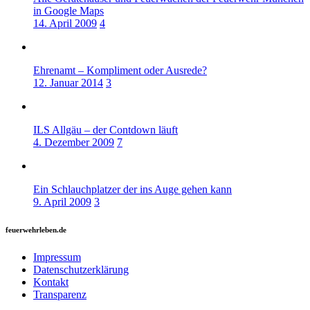
in Google Maps
14. April 2009
4
Ehrenamt – Kompliment oder Ausrede?
12. Januar 2014
3
ILS Allgäu – der Contdown läuft
4. Dezember 2009
7
Ein Schlauchplatzer der ins Auge gehen kann
9. April 2009
3
feuerwehrleben.de
Impressum
Datenschutzerklärung
Kontakt
Transparenz