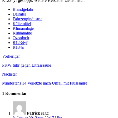
R1234yf gestoppt. Weitere Hersteller ziehen nach.
Brandgefahr
Daimler
Fahrzeugindustrie
Kältemittel
Klimaanlage
Kühlanalge
Ozonloch
R1234yf
R134a
Vorheriger
PKW fuhr gegen Litfasssäule
Nächster
Mindestens 14 Verletzte nach Unfall mit Flusssäure
1 Kommentar
Patrick
sagt:
8. Januar 2013 um 22:17 Uhr