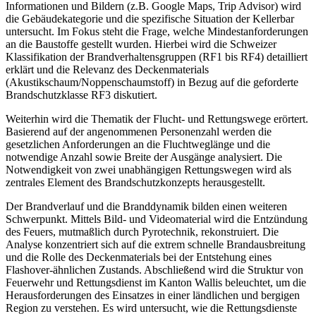
Informationen und Bildern (z.B. Google Maps, Trip Advisor) wird
die Gebäudekategorie und die spezifische Situation der Kellerbar
untersucht. Im Fokus steht die Frage, welche Mindestanforderungen
an die Baustoffe gestellt wurden. Hierbei wird die Schweizer
Klassifikation der Brandverhaltensgruppen (RF1 bis RF4) detailliert
erklärt und die Relevanz des Deckenmaterials
(Akustikschaum/Noppenschaumstoff) in Bezug auf die geforderte
Brandschutzklasse RF3 diskutiert.
Weiterhin wird die Thematik der Flucht- und Rettungswege erörtert.
Basierend auf der angenommenen Personenzahl werden die
gesetzlichen Anforderungen an die Fluchtweglänge und die
notwendige Anzahl sowie Breite der Ausgänge analysiert. Die
Notwendigkeit von zwei unabhängigen Rettungswegen wird als
zentrales Element des Brandschutzkonzepts herausgestellt.
Der Brandverlauf und die Branddynamik bilden einen weiteren
Schwerpunkt. Mittels Bild- und Videomaterial wird die Entzündung
des Feuers, mutmaßlich durch Pyrotechnik, rekonstruiert. Die
Analyse konzentriert sich auf die extrem schnelle Brandausbreitung
und die Rolle des Deckenmaterials bei der Entstehung eines
Flashover-ähnlichen Zustands. Abschließend wird die Struktur von
Feuerwehr und Rettungsdienst im Kanton Wallis beleuchtet, um die
Herausforderungen des Einsatzes in einer ländlichen und bergigen
Region zu verstehen. Es wird untersucht, wie die Rettungsdienste