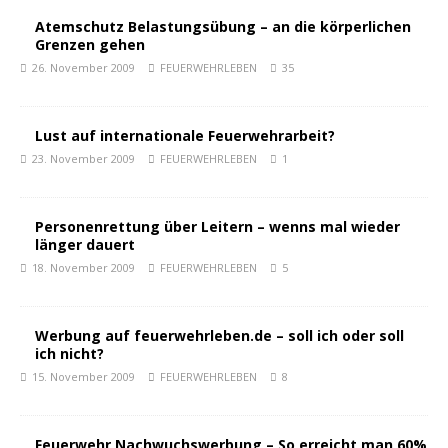
Atemschutz Belastungsübung – an die körperlichen
Grenzen gehen
26. November 2009
FEUERWEHRLEBEN
35
Lust auf internationale Feuerwehrarbeit?
23. November 2009
FEUERWEHRLEBEN
1
Personenrettung über Leitern – wenns mal wieder
länger dauert
18. November 2009
FEUERWEHRLEBEN
5
Werbung auf feuerwehrleben.de – soll ich oder soll
ich nicht?
15. November 2009
FEUERWEHRLEBEN
8
Feuerwehr Nachwuchswerbung – So erreicht man 60%