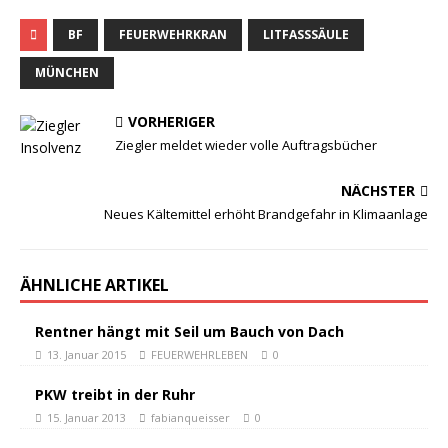
BF
FEUERWEHRKRAN
LITFASSSÄULE
MÜNCHEN
VORHERIGER
Ziegler meldet wieder volle Auftragsbücher
NÄCHSTER
Neues Kältemittel erhöht Brandgefahr in Klimaanlage
ÄHNLICHE ARTIKEL
Rentner hängt mit Seil um Bauch von Dach
13. Januar 2015
FEUERWEHRLEBEN
0
PKW treibt in der Ruhr
15. Januar 2013
fabianqueisser
0