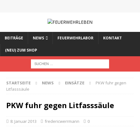
BEITRÄGE
NEWS
FEUERWEHRLABOR
KONTAKT
(NEU) ZUM SHOP
STARTSEITE
NEWS
EINSÄTZE
PKW fuhr gegen
Litfasssäule
PKW fuhr gegen Litfasssäule
8. Januar 2013
fredericwerrmann
0