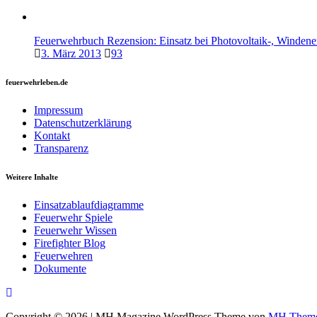
Feuerwehrbuch Rezension: Einsatz bei Photovoltaik-, Windene
3. März 2013
93
feuerwehrleben.de
Impressum
Datenschutzerklärung
Kontakt
Transparenz
Weitere Inhalte
Einsatzablaufdiagramme
Feuerwehr Spiele
Feuerwehr Wissen
Firefighter Blog
Feuerwehren
Dokumente
Copyright © 2026 | MH Magazine WordPress Theme von
MH Them