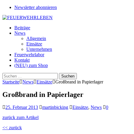
Newsletter abonnieren
Beiträge
News
Allgemein
Einsätze
Unternehmen
Feuerwehrlabor
Kontakt
(NEU) zum Shop
Suchen
nach:
Startseite
News
Einsätze
Großbrand in Papierlager
Großbrand in Papierlager
25. Februar 2013
martinbicking
Einsätze
,
News
0
zurück zum Artikel
<< zurück