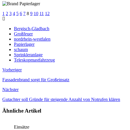
1
2
3
4
5
6
7
8
9
10
11
12
Bergisch-Gladbach
Großfeuer
nordrhein-westfalen
Papierlager
schaum
Sprinkleranlage
Teleskopmastfahrzeug
Vorheriger
Fassadenbrand sorgt für Großeinsatz
Nächster
Gutachter soll Gründe für steigende Anzahl von Notrufen klären
Ähnliche Artikel
Einsätze