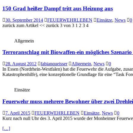
150 Grad heißer Dampf tritt aus Heizung aus
30. September 2014
FEUERWEHRLEBEN
Einsätze
,
News
0
zurück zum Artikel << zurück 3 von 3 1 2 3 4
Allgemein
Terroranschlag mit Biowaffen-ein mögliches Szenario 
28. August 2012
fabianqueisser
Allgemein
,
News
0
In Essen (Nordrhein-Westfalen) hat die Feuerwehr die Aufgabe, zu
Katastrophenhilfe), eine konzeptionelle Grundlage für eine “Task Fo
Einsätze
Feuerwehr muss mehrere Bewohner über zwei Drehleit
7. April 2015
FEUERWEHRLEBEN
Einsätze
,
News
0
Kurz nach null Uhr des 3. April 2015 wurde der Monheimer Feuerwe
[…]