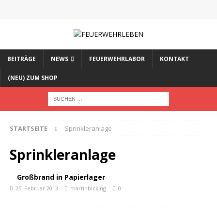
BEITRÄGE
NEWS
FEUERWEHRLABOR
KONTAKT
(NEU) ZUM SHOP
STARTSEITE
Sprinkleranlage
Sprinkleranlage
Großbrand in Papierlager
25. Februar 2013
martinbicking
0