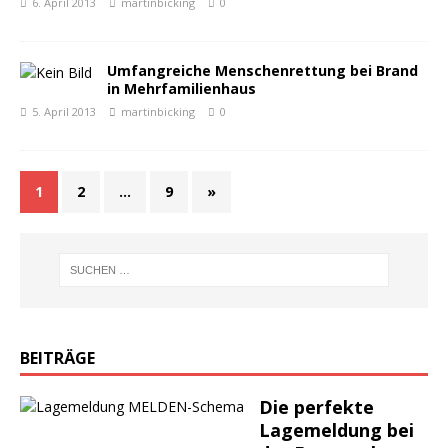
6. April 2013
martinbicking
0
Umfangreiche Menschenrettung bei Brand
in Mehrfamilienhaus
5. April 2013
martinbicking
0
1
2
…
9
»
BEITRÄGE
Die perfekte
Lagemeldung bei