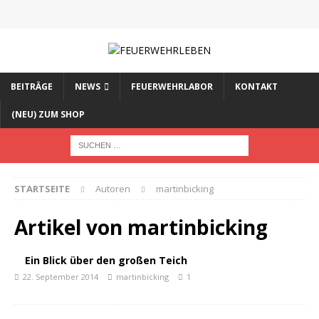
BEITRÄGE
NEWS
FEUERWEHRLABOR
KONTAKT
(NEU) ZUM SHOP
STARTSEITE
Autoren
martinbicking
Artikel von
martinbicking
Ein Blick über den großen Teich
22. September 2014
martinbicking
1