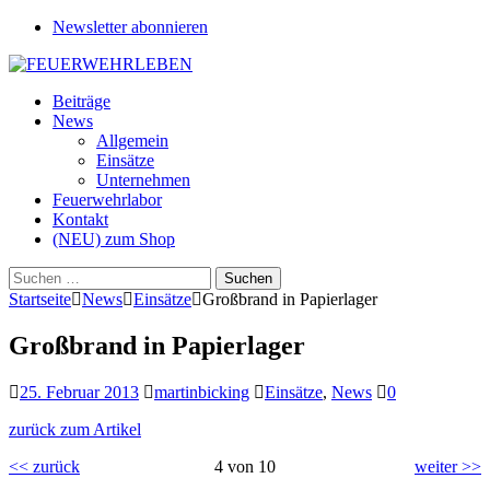
Newsletter abonnieren
Beiträge
News
Allgemein
Einsätze
Unternehmen
Feuerwehrlabor
Kontakt
(NEU) zum Shop
Suchen
nach:
Startseite
News
Einsätze
Großbrand in Papierlager
Großbrand in Papierlager
25. Februar 2013
martinbicking
Einsätze
,
News
0
zurück zum Artikel
<< zurück
4 von 10
weiter >>