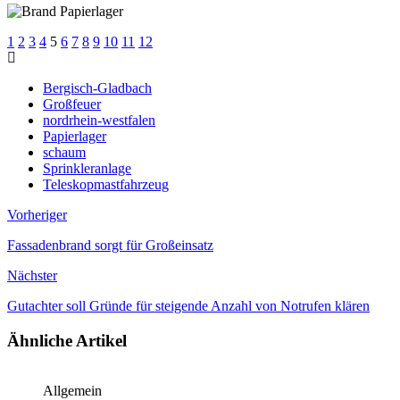
1
2
3
4
5
6
7
8
9
10
11
12
Bergisch-Gladbach
Großfeuer
nordrhein-westfalen
Papierlager
schaum
Sprinkleranlage
Teleskopmastfahrzeug
Vorheriger
Fassadenbrand sorgt für Großeinsatz
Nächster
Gutachter soll Gründe für steigende Anzahl von Notrufen klären
Ähnliche Artikel
Allgemein