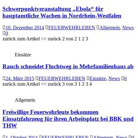
Schwerpunktveranstaltung „Ebola“ für
hauptamtliche Wachen in Nordrhein-Westfalen
10. Dezember 2014
FEUERWEHRLEBEN
Allgemein
,
News
0
zurück zum Artikel << zurück 2 von 2 1 2 3
Einsätze
Rauch schneidet Fluchtweg in Mehrfamilienhaus ab
24. März 2015
FEUERWEHRLEBEN
Einsätze
,
News
0
zurück zum Artikel << zurück 3 von 3 1 2 3 4
Allgemein
Freiwillige Feuerwehrleute bekommen
Einsatzfahrzeug für ihren Arbeitsplatz bei BBK und
THW
1. Oktober 2014
FEUERWEHRLEBEN
Allgemein
,
News
0