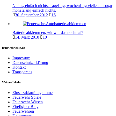
Nichts, einfach nichts. Tagelang, wochenlang vielleicht sogar
monatelang einfach nichts.
30. September 2012
16
Batterie abklemmen, wir war das nochmal?
14. März 2010
10
feuerwehrleben.de
Impressum
Datenschutzerklärung
Kontakt
Transparenz
Weitere Inhalte
Einsatzablaufdiagramme
Feuerwehr Spiele
Feuerwehr Wissen
Firefighter Blog
Feuerwehren
Dokumente