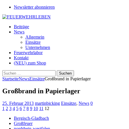
Newsletter abonnieren
Beiträge
News
Allgemein
Einsätze
Unternehmen
Feuerwehrlabor
Kontakt
(NEU) zum Shop
Suchen
nach:
Startseite
News
Einsätze
Großbrand in Papierlager
Großbrand in Papierlager
25. Februar 2013
martinbicking
Einsätze
,
News
0
1
2
3
4
5
6
7
8
9
10
11
12
Bergisch-Gladbach
Großfeuer
nordrhein-westfalen