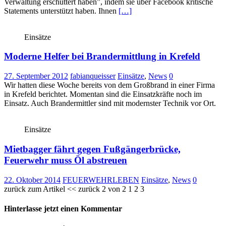
Verwaltung erschüttert haben”, indem sie über Facebook kritische
Statements unterstützt haben. Ihnen
[…]
Einsätze
Moderne Helfer bei Brandermittlung in Krefeld
27. September 2012
fabianqueisser
Einsätze
,
News
0
Wir hatten diese Woche bereits von dem Großbrand in einer Firma
in Krefeld berichtet. Momentan sind die Einsatzkräfte noch im
Einsatz. Auch Brandermittler sind mit modernster Technik vor Ort.
Einsätze
Mietbagger fährt gegen Fußgängerbrücke,
Feuerwehr muss Öl abstreuen
22. Oktober 2014
FEUERWEHRLEBEN
Einsätze
,
News
0
zurück zum Artikel << zurück 2 von 2 1 2 3
Hinterlasse jetzt einen Kommentar