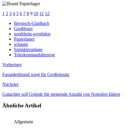
1
2
3
4
5
6
7
8
9
10
11
12
Bergisch-Gladbach
Großfeuer
nordrhein-westfalen
Papierlager
schaum
Sprinkleranlage
Teleskopmastfahrzeug
Vorheriger
Fassadenbrand sorgt für Großeinsatz
Nächster
Gutachter soll Gründe für steigende Anzahl von Notrufen klären
Ähnliche Artikel
Allgemein