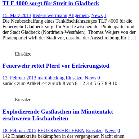
TLF 4000 sorgt für Streit in Gladbeck
15. März 2013
fredericwerrmann
Allgemein
,
News
1
Die Neubeschaffung eines Tanklöschfahrzeuges TLF 4000 für die
Feuerwehr Gladbeck sorgt für Streit zwischen der Piratenpartei und
der Stadt Gladbeck (Nordrhein-Westfalen). Thomas Weijers von der
Piratenpartei wirft der Stadt vor, dass bei der Ausschreibung für
[…]
Einsätze
Feuerwehr rettet Pferd vor Erfrierungstod
13. Februar 2013
martinbicking
Einsätze
,
News
0
zurück zum Artikel << zurück 8 von 8 1 2 3 4 5 6 7 8 9 10
Einsätze
Explodierende Gasflaschen im Minutentakt
erschweren Löscharbeiten
18. Februar 2015
FEUERWEHRLEBEN
Einsätze
,
News
0
142 Einsatzkräfte bekämpften in der vergangenen Nacht einen