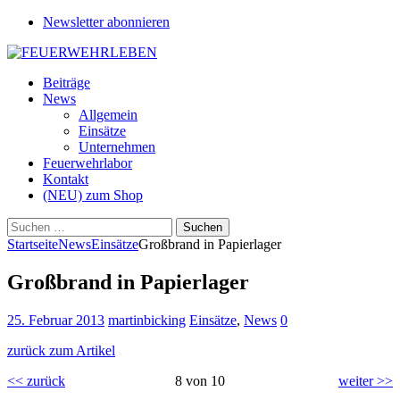
Newsletter abonnieren
Beiträge
News
Allgemein
Einsätze
Unternehmen
Feuerwehrlabor
Kontakt
(NEU) zum Shop
Suchen
nach:
Startseite
News
Einsätze
Großbrand in Papierlager
Großbrand in Papierlager
25. Februar 2013
martinbicking
Einsätze
,
News
0
zurück zum Artikel
<< zurück
8 von 10
weiter >>