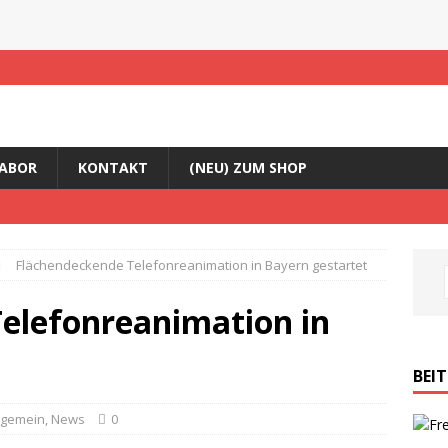
ABOR
KONTAKT
(NEU) ZUM SHOP
Flächendeckende Telefonreanimation in Bayern gestartet
elefonreanimation in
BEI
lgemein
,
News
0