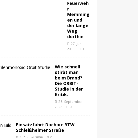
Feuerweh
r
Memming
en und
der lange
Weg
dorthin
27. Juni
2010
3
Wie schnell
stirbt man
beim Brand?
Die ORBIT-
Studie in der
Kritik.
25. September
2022
0
Einsatzfahrt Dachau: RTW
Schleißheimer Straße
3. August 2009
0