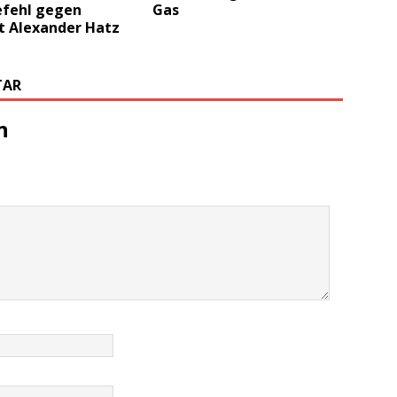
efehl gegen
Gas
t Alexander Hatz
TAR
n