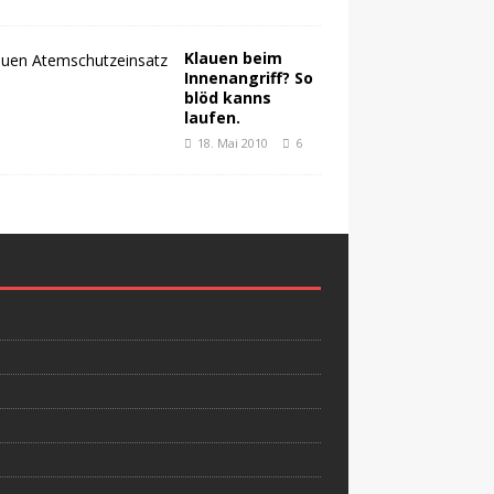
Klauen beim
Innenangriff? So
blöd kanns
laufen.
18. Mai 2010
6