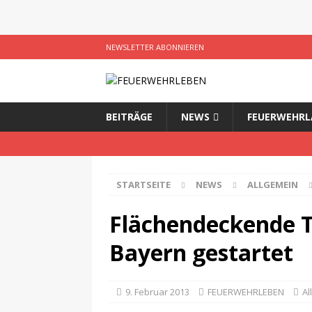
NEWSLETTER ABONNIEREN
BEITRÄGE
NEWS
FEUERWEHRL
STARTSEITE
NEWS
ALLGEMEIN
Flächendeckende T
Bayern gestartet
9. Februar 2013
FEUERWEHRLEBEN
Al