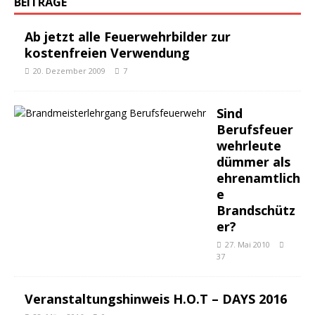
BEITRÄGE
Ab jetzt alle Feuerwehrbilder zur
kostenfreien Verwendung
20. Dezember 2009
7
Sind
Berufsfeuer
wehrleute
dümmer als
ehrenamtlich
e
Brandschütz
er?
27. Mai 2010
37
Veranstaltungshinweis H.O.T – DAYS 2016