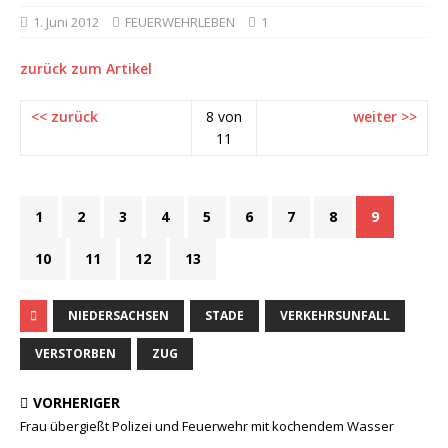
1. Juni 2012
FEUERWEHRLEBEN
1
zurück zum Artikel
<< zurück
8 von
weiter >>
11
1
2
3
4
5
6
7
8
9
10
11
12
13
NIEDERSACHSEN
STADE
VERKEHRSUNFALL
VERSTORBEN
ZUG
VORHERIGER
Frau übergießt Polizei und Feuerwehr mit kochendem Wasser