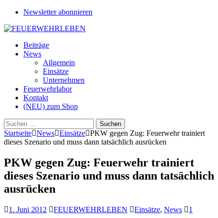
Newsletter abonnieren
Beiträge
News
Allgemein
Einsätze
Unternehmen
Feuerwehrlabor
Kontakt
(NEU) zum Shop
Suchen
nach:
Startseite
News
Einsätze
PKW gegen Zug: Feuerwehr trainiert
dieses Szenario und muss dann tatsächlich ausrücken
PKW gegen Zug: Feuerwehr trainiert
dieses Szenario und muss dann tatsächlich
ausrücken
1. Juni 2012
FEUERWEHRLEBEN
Einsätze
,
News
1