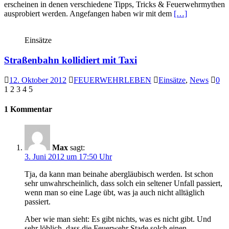
erscheinen in denen verschiedene Tipps, Tricks & Feuerwehrmythen
ausprobiert werden. Angefangen haben wir mit dem
[…]
Einsätze
Straßenbahn kollidiert mit Taxi
12. Oktober 2012
FEUERWEHRLEBEN
Einsätze
,
News
0
1 2 3 4 5
1 Kommentar
Max
sagt:
3. Juni 2012 um 17:50 Uhr
Tja, da kann man beinahe abergläubisch werden. Ist schon
sehr unwahrscheinlich, dass solch ein seltener Unfall passiert,
wenn man so eine Lage übt, was ja auch nicht alltäglich
passiert.
Aber wie man sieht: Es gibt nichts, was es nicht gibt. Und
sehr löblich, dass die Feuerwehr Stade solch einen