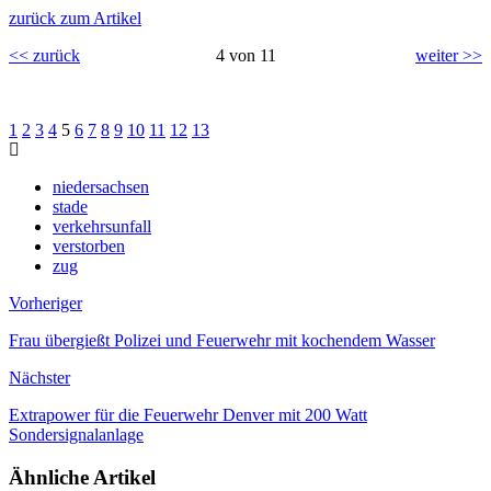
zurück zum Artikel
<< zurück
4 von 11
weiter >>
1
2
3
4
5
6
7
8
9
10
11
12
13
niedersachsen
stade
verkehrsunfall
verstorben
zug
Vorheriger
Frau übergießt Polizei und Feuerwehr mit kochendem Wasser
Nächster
Extrapower für die Feuerwehr Denver mit 200 Watt
Sondersignalanlage
Ähnliche Artikel