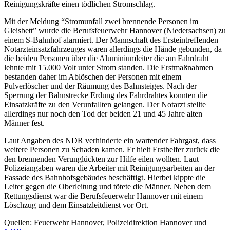
Reinigungskräfte einen tödlichen Stromschlag.
Mit der Meldung “Stromunfall zwei brennende Personen im
Gleisbett” wurde die Berufsfeuerwehr Hannover (Niedersachsen) zu
einem S-Bahnhof alarmiert. Der Mannschaft des Ersteintreffenden
Notarzteinsatzfahrzeuges waren allerdings die Hände gebunden, da
die beiden Personen über die Aluminiumleiter die am Fahrdraht
lehnte mit 15.000 Volt unter Strom standen. Die Erstmaßnahmen
bestanden daher im Ablöschen der Personen mit einem
Pulverlöscher und der Räumung des Bahnsteiges. Nach der
Sperrung der Bahnstrecke Erdung des Fahrdrahtes konnten die
Einsatzkräfte zu den Verunfallten gelangen. Der Notarzt stellte
allerdings nur noch den Tod der beiden 21 und 45 Jahre alten
Männer fest.
Laut Angaben des NDR verhinderte ein wartender Fahrgast, dass
weitere Personen zu Schaden kamen. Er hielt Ersthelfer zurück die
den brennenden Verunglückten zur Hilfe eilen wollten. Laut
Polizeiangaben waren die Arbeiter mit Reinigungsarbeiten an der
Fassade des Bahnhofsgebäudes beschäftigt. Hierbei kippte die
Leiter gegen die Oberleitung und tötete die Männer. Neben dem
Rettungsdienst war die Berufsfeuerwehr Hannover mit einem
Löschzug und dem Einsatzleitdienst vor Ort.
Quellen: Feuerwehr Hannover, Polizeidirektion Hannover und