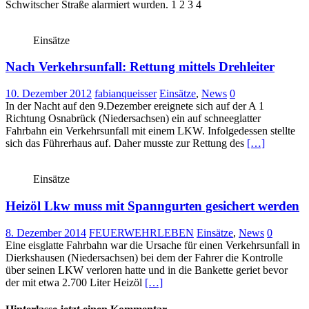
Schwitscher Straße alarmiert wurden. 1 2 3 4
Einsätze
Nach Verkehrsunfall: Rettung mittels Drehleiter
10. Dezember 2012
fabianqueisser
Einsätze
,
News
0
In der Nacht auf den 9.Dezember ereignete sich auf der A 1
Richtung Osnabrück (Niedersachsen) ein auf schneeglatter
Fahrbahn ein Verkehrsunfall mit einem LKW. Infolgedessen stellte
sich das Führerhaus auf. Daher musste zur Rettung des
[…]
Einsätze
Heizöl Lkw muss mit Spanngurten gesichert werden
8. Dezember 2014
FEUERWEHRLEBEN
Einsätze
,
News
0
Eine eisglatte Fahrbahn war die Ursache für einen Verkehrsunfall in
Dierkshausen (Niedersachsen) bei dem der Fahrer die Kontrolle
über seinen LKW verloren hatte und in die Bankette geriet bevor
der mit etwa 2.700 Liter Heizöl
[…]