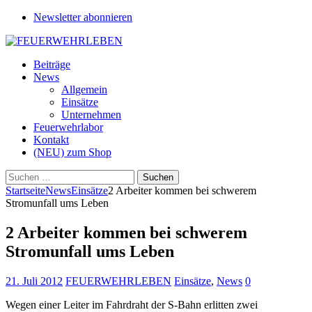
Newsletter abonnieren
Beiträge
News
Allgemein
Einsätze
Unternehmen
Feuerwehrlabor
Kontakt
(NEU) zum Shop
Suchen
nach:
Startseite
News
Einsätze
2 Arbeiter kommen bei schwerem
Stromunfall ums Leben
2 Arbeiter kommen bei schwerem
Stromunfall ums Leben
21. Juli 2012
FEUERWEHRLEBEN
Einsätze
,
News
0
Wegen einer Leiter im Fahrdraht der S-Bahn erlitten zwei