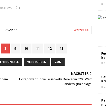
1
ze
,
News
1
7 von 11
weiter >>
8
9
10
11
12
13
Fe
ko
KEHRSUNFALL
VERSTORBEN
ZUG
9
NÄCHSTER
Ge
hendem
Extrapower für die Feuerwehr Denver mit 200 Watt
Kr
Sondersignalanlage
2
Pe
ma