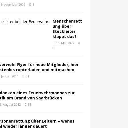
. November 2009
1
Menschenrett
ung über
Steckleiter,
klappt das?
15. Mai 2022
0
uerwehr Flyer für neue Mitglieder, hier
stenlos runterladen und mitmachen
. Januar 2011
31
danken eines Feuerwehrmannes zur
itik am Brand von Saarbrücken
5. August 2012
35
rsonenrettung über Leitern – wenns
l wieder länger dauert