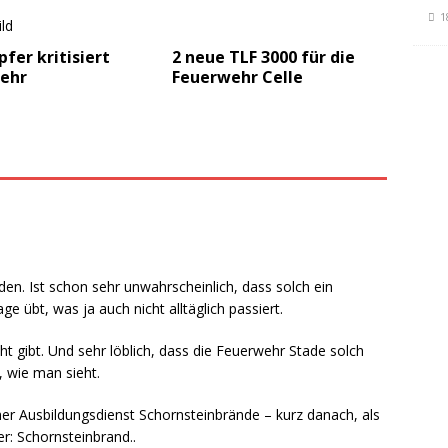
1
fer kritisiert
2 neue TLF 3000 für die
ehr
Feuerwehr Celle
en. Ist schon sehr unwahrscheinlich, dass solch ein
e übt, was ja auch nicht alltäglich passiert.
cht gibt. Und sehr löblich, dass die Feuerwehr Stade solch
, wie man sieht.
her Ausbildungsdienst Schornsteinbrände – kurz danach, als
r: Schornsteinbrand..