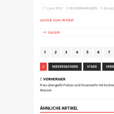
1. Juni 2012
FEUERWEHRLEBEN
Einsät
zurück zum Artikel
<< zurück
1
2
3
4
5
6
7
NIEDERSACHSEN
STADE
VER
VORHERIGER
Frau übergießt Polizei und Feuerwehr mit koc
Wasser
ÄHNLICHE ARTIKEL