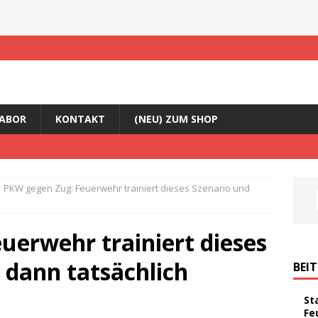
ABOR
KONTAKT
(NEU) ZUM SHOP
PKW gegen Zug: Feuerwehr trainiert dieses Szenario und
uerwehr trainiert dieses
 dann tatsächlich
BEI
St
Fe