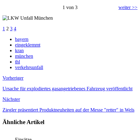
1 von 3
weiter >>
1
2
3
4
bayern
eingeklemmt
kran
münchen
thl
verkehrsunfall
Vorheriger
Ursache für explodiertes gasangetriebenes Fahrzeug veröffentlicht
Nächster
Ziegler präsentiert Produktneuheiten auf der Messe "retter" in Wels
Ähnliche Artikel
Einsätze