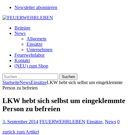
Newsletter abonnieren
Beiträge
News
Allgemein
Einsätze
Unternehmen
Feuerwehrlabor
Kontakt
(NEU) zum Shop
Suchen
nach:
Startseite
News
Einsätze
LKW hebt sich selbst um eingeklemmte
Person zu befreien
LKW hebt sich selbst um eingeklemmte
Person zu befreien
3. September 2014
FEUERWEHRLEBEN
Einsätze
,
News
0
zurück zum Artikel