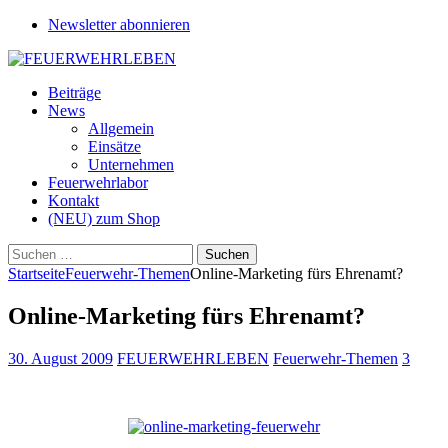
Newsletter abonnieren
Beiträge
News
Allgemein
Einsätze
Unternehmen
Feuerwehrlabor
Kontakt
(NEU) zum Shop
Suchen
nach:
Startseite
Feuerwehr-Themen
Online-Marketing fürs Ehrenamt?
Online-Marketing fürs Ehrenamt?
30. August 2009
FEUERWEHRLEBEN
Feuerwehr-Themen
3