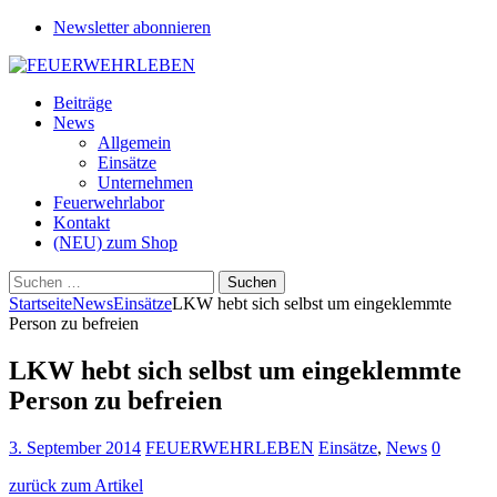
Newsletter abonnieren
Beiträge
News
Allgemein
Einsätze
Unternehmen
Feuerwehrlabor
Kontakt
(NEU) zum Shop
Suchen
nach:
Startseite
News
Einsätze
LKW hebt sich selbst um eingeklemmte
Person zu befreien
LKW hebt sich selbst um eingeklemmte
Person zu befreien
3. September 2014
FEUERWEHRLEBEN
Einsätze
,
News
0
zurück zum Artikel