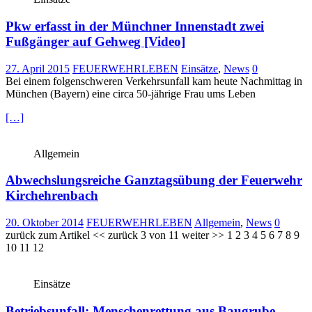
Pkw erfasst in der Münchner Innenstadt zwei
Fußgänger auf Gehweg [Video]
27. April 2015
FEUERWEHRLEBEN
Einsätze
,
News
0
Bei einem folgenschweren Verkehrsunfall kam heute Nachmittag in
München (Bayern) eine circa 50-jährige Frau ums Leben
[…]
Allgemein
Abwechslungsreiche Ganztagsübung der Feuerwehr
Kirchehrenbach
20. Oktober 2014
FEUERWEHRLEBEN
Allgemein
,
News
0
zurück zum Artikel << zurück 3 von 11 weiter >> 1 2 3 4 5 6 7 8 9
10 11 12
Einsätze
Betriebsunfall: Menschenrettung aus Baugrube