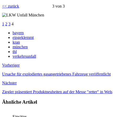
<< zurück
3 von 3
1
2
3
4
bayern
eingeklemmt
kran
münchen
thl
verkehrsunfall
Vorheriger
Ursache für explodiertes gasangetriebenes Fahrzeug veröffentlicht
Nächster
Ziegler präsentiert Produktneuheiten auf der Messe "retter" in Wels
Ähnliche Artikel
Einsätze