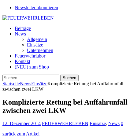
Newsletter abonnieren
Beiträge
News
Allgemein
Einsätze
Unternehmen
Feuerwehrlabor
Kontakt
(NEU) zum Shop
Suchen
nach:
Startseite
News
Einsätze
Komplizierte Rettung bei Auffahrunfall
zwischen zwei LKW
Komplizierte Rettung bei Auffahrunfall
zwischen zwei LKW
12. Dezember 2014
FEUERWEHRLEBEN
Einsätze
,
News
0
zurück zum Artikel