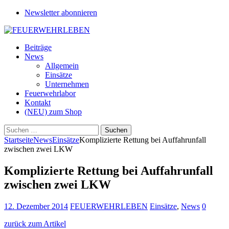
Newsletter abonnieren
Beiträge
News
Allgemein
Einsätze
Unternehmen
Feuerwehrlabor
Kontakt
(NEU) zum Shop
Suchen
nach:
Startseite
News
Einsätze
Komplizierte Rettung bei Auffahrunfall
zwischen zwei LKW
Komplizierte Rettung bei Auffahrunfall
zwischen zwei LKW
12. Dezember 2014
FEUERWEHRLEBEN
Einsätze
,
News
0
zurück zum Artikel