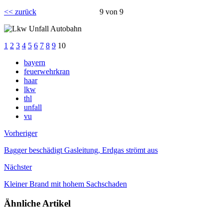
<< zurück
9 von 9
1
2
3
4
5
6
7
8
9
10
bayern
feuerwehrkran
haar
lkw
thl
unfall
vu
Vorheriger
Bagger beschädigt Gasleitung, Erdgas strömt aus
Nächster
Kleiner Brand mit hohem Sachschaden
Ähnliche Artikel