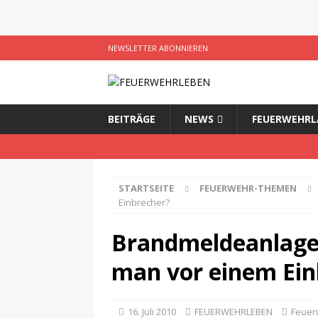
NEWSLETTER ABONNIEREN
BEITRÄGE
NEWS
FEUERWEHRL
STARTSEITE
FEUERWEHR-THEMEN
Einbrecher?
Brandmeldeanlage –
man vor einem Ein
16. Juli 2010
FEUERWEHRLEBEN
Feuer