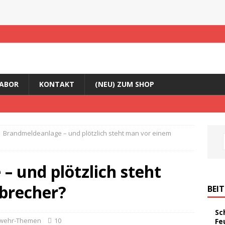
ABOR
KONTAKT
(NEU) ZUM SHOP
Brandmeldeanlage – und plötzlich steht man vor einem
 und plötzlich steht
brecher?
BEI
Sc
wehr-Themen
10
Fe