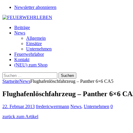
Newsletter abonnieren
Beiträge
News
Allgemein
Einsätze
Unternehmen
Feuerwehrlabor
Kontakt
(NEU) zum Shop
Suchen
nach:
Startseite
News
Flughafenlöschfahrzeug – Panther 6×6 CA5
Flughafenlöschfahrzeug – Panther 6×6 CA
22. Februar 2013
fredericwerrmann
News
,
Unternehmen
0
zurück zum Artikel