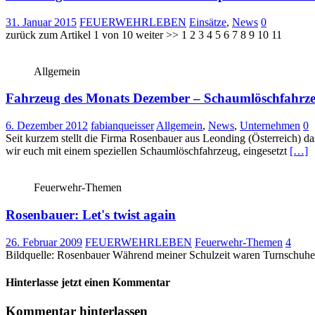
31. Januar 2015
FEUERWEHRLEBEN
Einsätze
,
News
0
zurück zum Artikel 1 von 10 weiter >> 1 2 3 4 5 6 7 8 9 10 11
Allgemein
Fahrzeug des Monats Dezember – Schaumlöschfahr
6. Dezember 2012
fabianqueisser
Allgemein
,
News
,
Unternehmen
0
Seit kurzem stellt die Firma Rosenbauer aus Leonding (Österreich) 
wir euch mit einem speziellen Schaumlöschfahrzeug, eingesetzt
[…]
Feuerwehr-Themen
Rosenbauer: Let's twist again
26. Februar 2009
FEUERWEHRLEBEN
Feuerwehr-Themen
4
Bildquelle: Rosenbauer Während meiner Schulzeit waren Turnschuhe m
Hinterlasse jetzt einen Kommentar
Kommentar hinterlassen