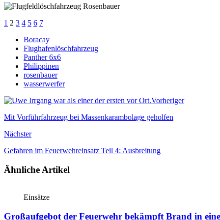
1
2
3
4
5
6
7
Boracay
Flughafenlöschfahrzeug
Panther 6x6
Philippinen
rosenbauer
wasserwerfer
Vorheriger
Mit Vorführfahrzeug bei Massenkarambolage geholfen
Nächster
Gefahren im Feuerwehreinsatz Teil 4: Ausbreitung
Ähnliche Artikel
Einsätze
Großaufgebot der Feuerwehr bekämpft Brand in einem