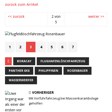
zurück zum Artikel
<< zurück
2 von
weiter >>
5
1
2
3
4
5
6
7
BORACAY
FLUGHAFENLÖSCHFAHRZEUG
PANTHER 6X6
PHILIPPINEN
ROSENBAUER
WASSERWERFER
VORHERIGER
Mit Vorführfahrzeug bei Massenkarambolage
geholfen