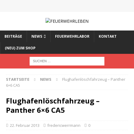
BEITRÄGE
NEWS
FEUERWEHRLABOR
KONTAKT
(NEU) ZUM SHOP
STARTSEITE
NEWS
Flughafenlöschfahrzeug – Panther
6×6 CA5
Flughafenlöschfahrzeug –
Panther 6×6 CA5
22. Februar 2013
fredericwerrmann
0