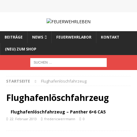
BEITRÄGE
NEWS
FEUERWEHRLABOR
KONTAKT
(NEU) ZUM SHOP
STARTSEITE
Flughafenlöschfahrzeug
Flughafenlöschfahrzeug
Flughafenlöschfahrzeug – Panther 6×6 CA5
22. Februar 2013
fredericwerrmann
0