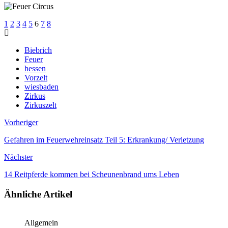
1
2
3
4
5
6
7
8
Biebrich
Feuer
hessen
Vorzelt
wiesbaden
Zirkus
Zirkuszelt
Vorheriger
Gefahren im Feuerwehreinsatz Teil 5: Erkrankung/ Verletzung
Nächster
14 Reitpferde kommen bei Scheunenbrand ums Leben
Ähnliche Artikel
Allgemein