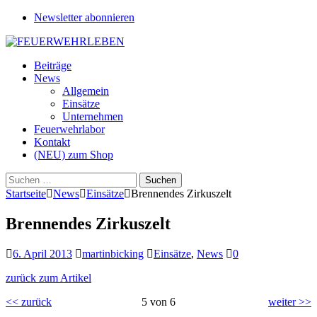
Newsletter abonnieren
Beiträge
News
Allgemein
Einsätze
Unternehmen
Feuerwehrlabor
Kontakt
(NEU) zum Shop
Suchen
nach:
Startseite
News
Einsätze
Brennendes Zirkuszelt
Brennendes Zirkuszelt
6. April 2013
martinbicking
Einsätze
,
News
0
zurück zum Artikel
<< zurück
5 von 6
weiter >>