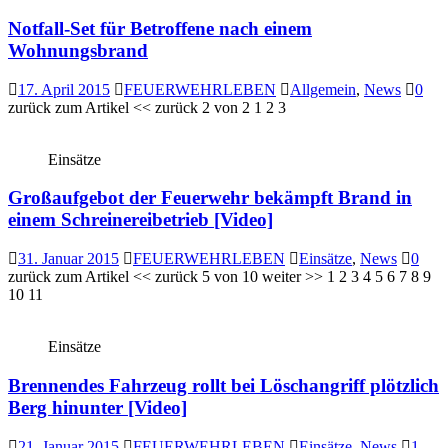
Notfall-Set für Betroffene nach einem
Wohnungsbrand
17. April 2015
FEUERWEHRLEBEN
Allgemein
,
News
0
zurück zum Artikel << zurück 2 von 2 1 2 3
Einsätze
Großaufgebot der Feuerwehr bekämpft Brand in
einem Schreinereibetrieb [Video]
31. Januar 2015
FEUERWEHRLEBEN
Einsätze
,
News
0
zurück zum Artikel << zurück 5 von 10 weiter >> 1 2 3 4 5 6 7 8 9
10 11
Einsätze
Brennendes Fahrzeug rollt bei Löschangriff plötzlich
Berg hinunter [Video]
21. Januar 2015
FEUERWEHRLEBEN
Einsätze
,
News
1