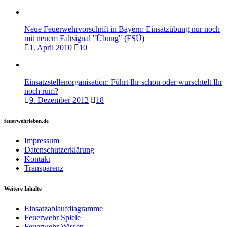
Neue Feuerwehrvorschrift in Bayern: Einsatzübung nur noch
mit neuem Faltsignal "Übung" (FSÜ)
1. April 2010
10
Einsatzstellenorganisation: Führt Ihr schon oder wurschtelt Ihr
noch rum?
9. Dezember 2012
18
feuerwehrleben.de
Impressum
Datenschutzerklärung
Kontakt
Transparenz
Weitere Inhalte
Einsatzablaufdiagramme
Feuerwehr Spiele
Feuerwehr Wissen