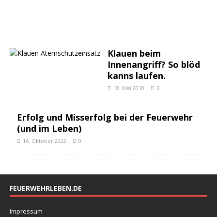
0
3
Klauen beim
Innenangriff? So blöd
kanns laufen.
18. Mai 2010
6
Erfolg und Misserfolg bei der Feuerwehr
(und im Leben)
16. Oktober 2022
0
FEUERWEHRLEBEN.DE
Impressum