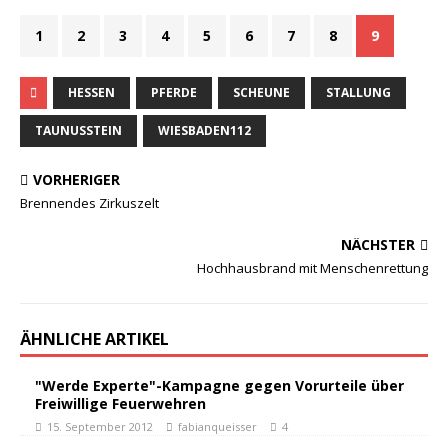
1
2
3
4
5
6
7
8
9
HESSEN
PFERDE
SCHEUNE
STALLUNG
TAUNUSSTEIN
WIESBADEN112
VORHERIGER
Brennendes Zirkuszelt
NÄCHSTER
Hochhausbrand mit Menschenrettung
ÄHNLICHE ARTIKEL
"Werde Experte"-Kampagne gegen Vorurteile über
Freiwillige Feuerwehren
15. September 2012
fabianqueisser
4