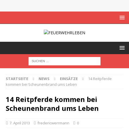
STARTSEITE
NEWS
EINSÄTZE
14 Reitpferde
kommen bei Scheunenbrand ums Leben
14 Reitpferde kommen bei
Scheunenbrand ums Leben
7. April 2013
fredericwerrmann
0