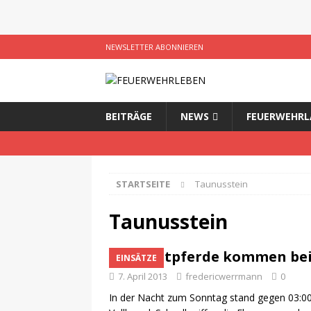
NEWSLETTER ABONNIEREN
BEITRÄGE
NEWS
FEUERWEHRL
STARTSEITE
Taunusstein
Taunusstein
14 Reitpferde kommen be
EINSÄTZE
7. April 2013
fredericwerrmann
0
In der Nacht zum Sonntag stand gegen 03:00