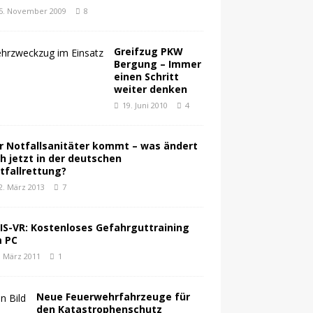
5. November 2009
8
Greifzug PKW
Bergung – Immer
einen Schritt
weiter denken
19. Juni 2010
4
r Notfallsanitäter kommt – was ändert
ch jetzt in der deutschen
tfallrettung?
2. März 2013
7
IS-VR: Kostenloses Gefahrguttraining
 PC
. März 2011
1
Neue Feuerwehrfahrzeuge für
den Katastrophenschutz