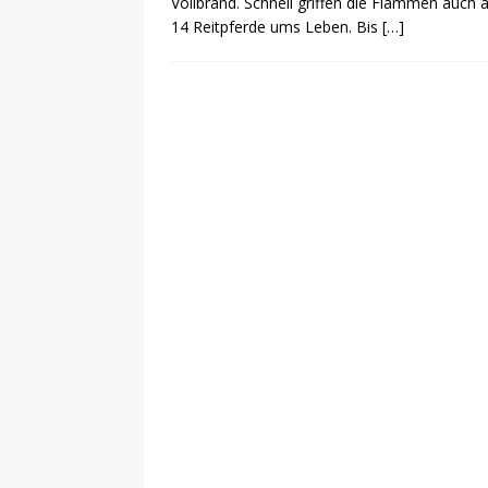
Vollbrand. Schnell griffen die Flammen auch
14 Reitpferde ums Leben. Bis
[…]