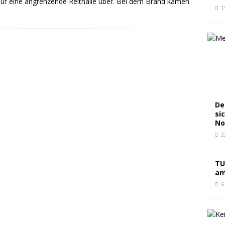
 auf eine angrenzende Reithalle über. Bei dem Brand kamen
1
De
si
No
2
TU
am
6